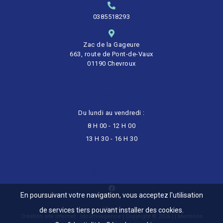
0385518293
Zac de la Gageure
663, route de Pont-de-Vaux
01190 Chevroux
HORAIRES
Du lundi au vendredi :
8 H 00 - 12 H 00
13 H 30 - 16 H 30
NOUS SUIVRE
En poursuivant votre navigation, vous acceptez l'utilisation
de services tiers pouvant installer des cookies.
Création site internet : idcom-lagence
| Copyright © 2026 | |
Mentions